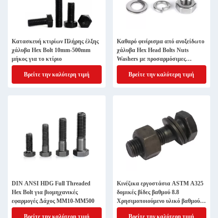
Κατασκευή κτιρίων Πλήρης έλξης
Καθαρό φινίρισμα από ανοξείδωτο
χάλυβα Hex Bolt 10mm-500mm
χάλυβα Hex Head Bolts Nuts
μήκος για το κτίριο
Washers με προσαρμόσιμες
επιλογές
Βρείτε την καλύτερη τιμή
Βρείτε την καλύτερη τιμή
DIN ANSI HDG Full Threaded
Κινέζικα εργοστάσια ASTM A325
Hex Bolt για βιομηχανικές
δομικές βίδες βαθμού 8.8
εφαρμογές Δάχος MM10-MM500
Χρησιμοποιούμενο υλικό βαθμού
hex βίδες
Βρείτε την καλύτερη τιμή
Βρείτε την καλύτερη τιμή