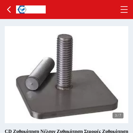
3
/
7
CD Ζυθοκόπηση Νέλσον Ζυθοκόπηση Στροφές Ζυθοκόπηση