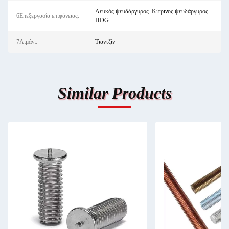
Λευκός ψευδάργυρος .Κίτρινος ψευδάργυρος.
6Επεξεργασία επιφάνειας:
HDG
7Λιμάνι:
Τιαντζίν
Similar Products