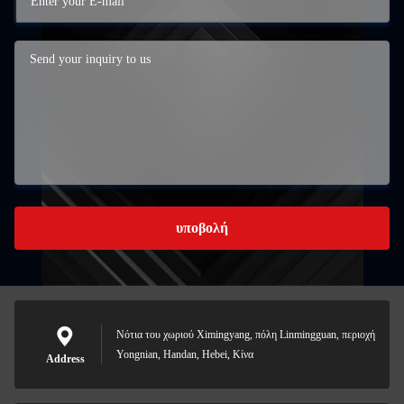
υποβολή
Νότια του χωριού Ximingyang, πόλη Linmingguan, περιοχή
Yongnian, Handan, Hebei, Κίνα
Address