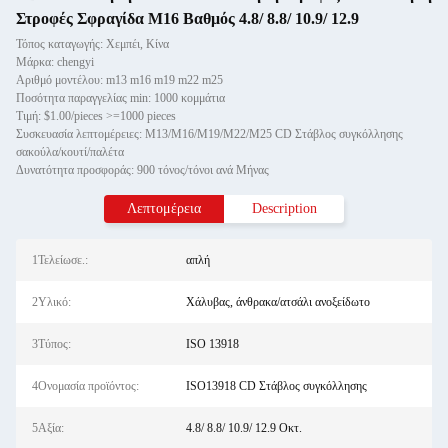
Στροφές Σφραγίδα M16 Βαθμός 4.8/ 8.8/ 10.9/ 12.9
Τόπος καταγωγής: Χεμπέι, Κίνα
Μάρκα: chengyi
Αριθμό μοντέλου: m13 m16 m19 m22 m25
Ποσότητα παραγγελίας min: 1000 κομμάτια
Τιμή: $1.00/pieces >=1000 pieces
Συσκευασία λεπτομέρειες: M13/M16/M19/M22/M25 CD Στάβλος συγκόλλησης
σακούλα/κουτί/παλέτα
Δυνατότητα προσφοράς: 900 τόνος/τόνοι ανά Μήνας
Λεπτομέρεια
Description
1Τελείωσε.:
απλή
2Υλικό:
Χάλυβας, άνθρακα/ατσάλι ανοξείδωτο
3Τύπος:
ISO 13918
4Ονομασία προϊόντος:
ISO13918 CD Στάβλος συγκόλλησης
5Αξία:
4.8/ 8.8/ 10.9/ 12.9 Οκτ.