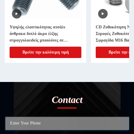
Υψηλής ελαστικότητας ατσάλι
CD Ζυθοκόπηση Νέλ
άνθρακα διπλό άκρο έλξης
Στροφές Ζυθοκόπησ
στρογγυλοειδείς μπουλόνες σε
Σφραγίδα M16 Βαθμός
εξατομικευμένο μέγεθος για
12.9
Βρείτε την καλύτερη τιμή
Βρείτε την κα
βιομηχανικά
Contact