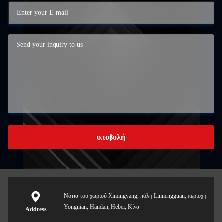
υποβολή
Νότια του χωριού Ximingyang, πόλη Linmingguan, περιοχή
Yongnian, Handan, Hebei, Κίνα
Address