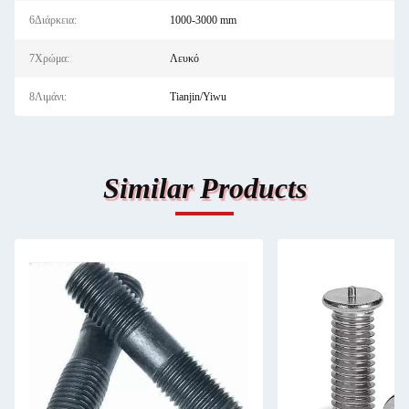
6Διάρκεια:
1000-3000 mm
7Χρώμα:
Λευκό
8Λιμάνι:
Tianjin/Yiwu
Similar Products