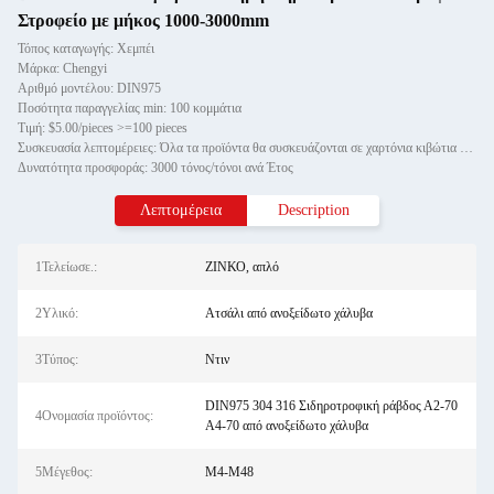
Στροφείο με μήκος 1000-3000mm
Τόπος καταγωγής: Χεμπέι
Μάρκα: Chengyi
Αριθμό μοντέλου: DIN975
Ποσότητα παραγγελίας min: 100 κομμάτια
Τιμή: $5.00/pieces >=100 pieces
Συσκευασία λεπτομέρειες: Όλα τα προϊόντα θα συσκευάζονται σε χαρτόνια κιβώτια και στη συνέχεια θα παίζονται σε ξύλινες παλέτε
Δυνατότητα προσφοράς: 3000 τόνος/τόνοι ανά Έτος
Λεπτομέρεια
Description
1Τελείωσε.:
ΖΙΝΚΟ, απλό
2Υλικό:
Ατσάλι από ανοξείδωτο χάλυβα
3Τύπος:
Ντιν
DIN975 304 316 Σιδηροτροφική ράβδος Α2-70
4Ονομασία προϊόντος:
Α4-70 από ανοξείδωτο χάλυβα
5Μέγεθος:
M4-M48