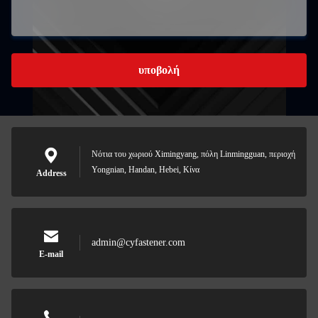
υποβολή
Νότια του χωριού Ximingyang, πόλη Linmingguan, περιοχή
Yongnian, Handan, Hebei, Κίνα
Address
admin@cyfastener.com
E-mail