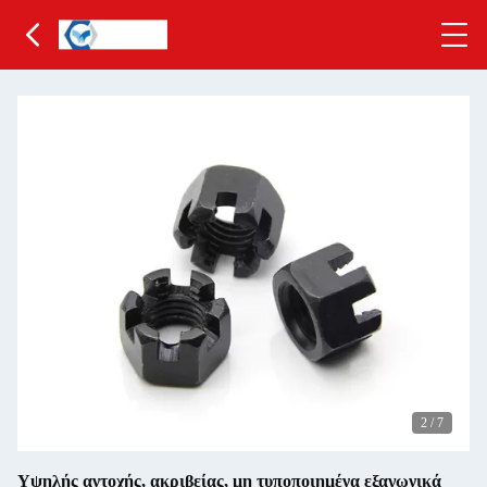
2
/
7
Υψηλής αντοχής, ακριβείας, μη τυποποιημένα εξαγωνικά