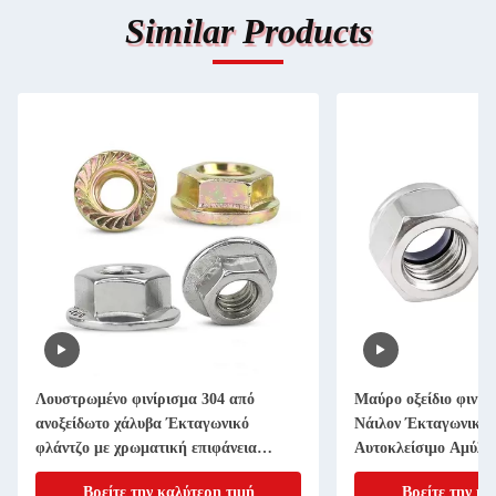
Similar Products
Λουστρωμένο φινίρισμα 304 από
Μαύρο οξείδιο φινίρ
ανοξείδωτο χάλυβα Έκταγωνικό
Νάιλον Έκταγωνικό 
φλάντζο με χρωματική επιφάνεια
Αυτοκλείσιμο Αμύλο
ψευδαργύρου
Βρείτε την καλύτερη τιμή
Βρείτε την κα