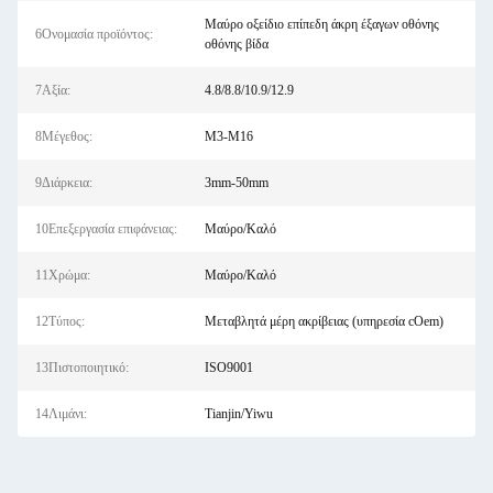
Μαύρο οξείδιο επίπεδη άκρη έξαγων οθόνης
6Ονομασία προϊόντος:
οθόνης βίδα
7Αξία:
4.8/8.8/10.9/12.9
8Μέγεθος:
M3-M16
9Διάρκεια:
3mm-50mm
10Επεξεργασία επιφάνειας:
Μαύρο/Καλό
11Χρώμα:
Μαύρο/Καλό
12Τύπος:
Μεταβλητά μέρη ακρίβειας (υπηρεσία cOem)
13Πιστοποιητικό:
ISO9001
14Λιμάνι:
Tianjin/Yiwu