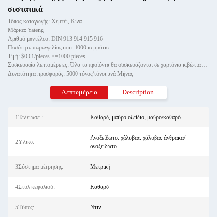
συστατικά
Τόπος καταγωγής: Χεμπέι, Κίνα
Μάρκα: Yateng
Αριθμό μοντέλου: DIN 913 914 915 916
Ποσότητα παραγγελίας min: 1000 κομμάτια
Τιμή: $0.01/pieces >=1000 pieces
Συσκευασία λεπτομέρειες: Όλα τα προϊόντα θα συσκευάζονται σε χαρτόνια κιβώτια και στη συνέχεια θα παίζονται σε ξύλινες παλέτε
Δυνατότητα προσφοράς: 5000 τόνος/τόνοι ανά Μήνας
Λεπτομέρεια
Description
1Τελείωσε.:
Καθαρό, μαύρο οξείδιο, μαύρο/καθαρό
Ανοξείδωτο, χάλυβας, χάλυβας άνθρακα/
2Υλικό:
ανοξείδωτο
3Σύστημα μέτρησης:
Μετρική
4Στυλ κεφαλιού:
Καθαρό
5Τύπος:
Ντιν