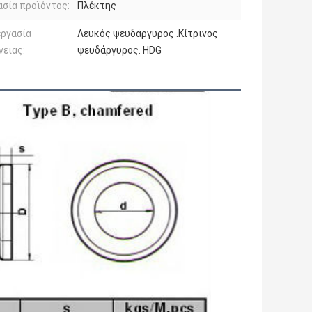
σία προϊόντος:
Πλέκτης
εργασία
Λευκός ψευδάργυρος .Κίτρινος
νειας:
ψευδάργυρος. HDG