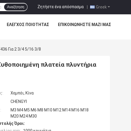
Ζητήστε ένα απόσπασμα
|
Greek
Αναζήτηση
ΈΛΕΓΧΟΣ ΠΟΙΌΤΗΤΑΣ
ΕΠΙΚΟΙΝΩΝΉΣΤΕ ΜΑΖΊ ΜΑΣ
36 Για 2 3/4 5/16 3/8
 Ζυθοποιημένη πλατεία πλυντήρια
ς:
Χεμπέι, Κίνα
CHENGYI
:
M3 M4 M5 M6 M8 M10 M12 M14 M16 M18
M20 M24 M30
τολής Όροι:
ελίας min:
1000 κομμάτια