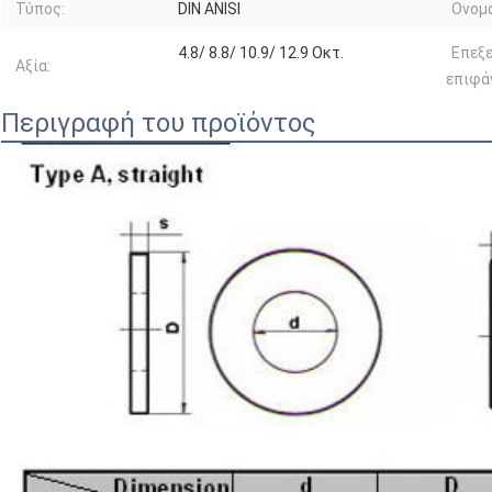
Τύπος:
DIN ANISI
Ονομα
4.8/ 8.8/ 10.9/ 12.9 Οκτ.
Επεξ
Αξία:
επιφά
Περιγραφή του προϊόντος